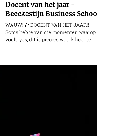
Docent van het jaar -
Beeckestijn Business School
WAUW! 🎉 DOCENT VAN HET JAAR!!
Soms heb je van die momenten waarop je
voelt: yes, dit is precies wat ik hoor te
doen. En hoe kun je een jaar beter
afsluiten dan met de titel Docent van het
Jaar bij Beeckestijn Business School? 🚀
Dank aan alle deelnemers voor de
inspirerende sessies, scherpe vragen en
vooral jullie enthousiaste beoordelingen
dit jaar 🙏 🥳 Ik heb genoten! Op naar nog
meer creativiteit, plezier en
experimenteren in 2026! Gefeliciteerd
Dirkje en Etienne met je