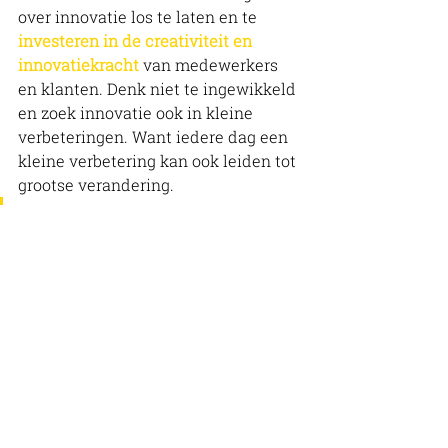
over innovatie los te laten en te 
investeren in de creativiteit en 
innovatiekracht
 van medewerkers 
en klanten. Denk niet te ingewikkeld 
en zoek innovatie ook in kleine 
verbeteringen. Want iedere dag een 
kleine verbetering kan ook leiden tot 
grootse verandering. 
Hebben jullie al een creatieve 
innovatiecultuur waar het 
bruist van de ideeën?
De volgende keer geven we meer 
tips voor succesvolle innovatie. 
Want er is nog veel meer wat je kan 
doen om te veranderen in een 
continu innoverende organisatie. 