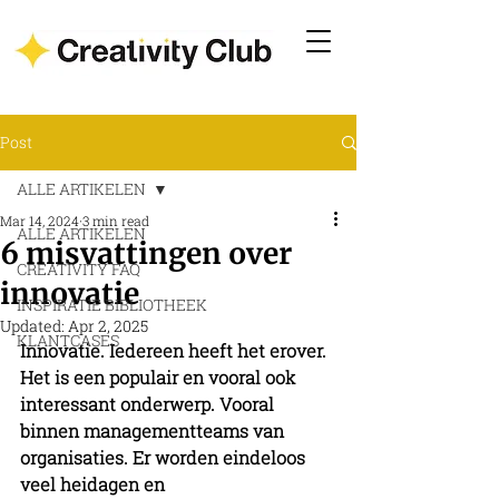
Post
ALLE ARTIKELEN
Mar 14, 2024
3 min read
ALLE ARTIKELEN
6 misvattingen over
CREATIVITY FAQ
innovatie
INSPIRATIE BIBLIOTHEEK
Updated:
Apr 2, 2025
KLANTCASES
Innovatie. Iedereen heeft het erover. 
Het is een populair en vooral ook 
interessant onderwerp. Vooral 
binnen managementteams van 
organisaties. Er worden eindeloos 
veel heidagen en 