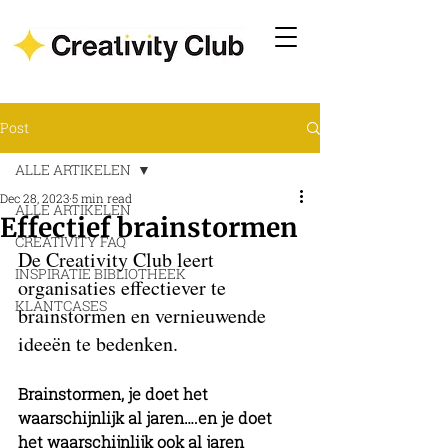
Post
ALLE ARTIKELEN
Dec 28, 2023
5 min read
ALLE ARTIKELEN
Effectief brainstormen
CREATIVITY FAQ
De Creativity Club leert 
INSPIRATIE BIBLIOTHEEK
organisaties effectiever te 
KLANTCASES
brainstormen en vernieuwende 
ideeën te bedenken. 
Brainstormen, je doet het 
waarschijnlijk al jaren….en je doet 
het waarschijnlijk ook al jaren 