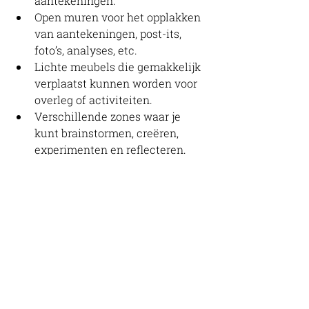
aantekeningen.
Open muren voor het opplakken 
van aantekeningen, post-its, 
foto’s, analyses, etc.
Lichte meubels die gemakkelijk 
verplaatst kunnen worden voor 
overleg of activiteiten. 
Verschillende zones waar je 
kunt brainstormen, creëren, 
experimenten en reflecteren.
Breng materialen en tools mee 
om ideeën uit te werken tot 
prototypen.
Aanwezigheid van post-it’s, 
stiften, papier, tape, 
pennen/potloden en een 
kookwekker.
Buiten brainstormen kan ook! Het is 
aangetoond dat divergeren (ideeën 