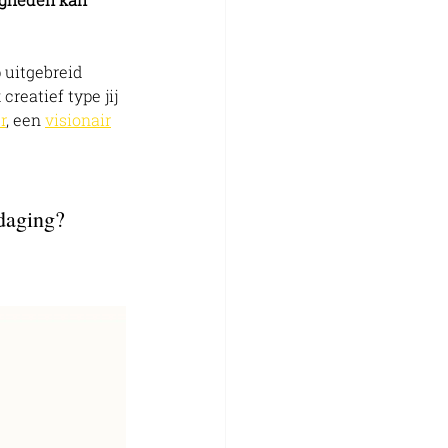
 uitgebreid 
reatief type jij 
r
, een 
visionair
daging? 