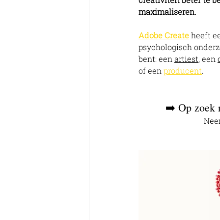
maximaliseren.
Adobe Create
 heeft e
psychologisch onderzoe
bent: een 
artiest
, een 
of een 
producent
.
➡️ Op zoek n
Neem