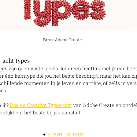
Bron: Adobe Create
e acht types
es zijn geen vaste labels. Iedereen heeft namelijk een beetj
er één kerntype die jou het beste beschrijft, maar het kan zij
chillende momenten in je leven en carrière, of zelfs in ver
es. 
jij? 
Doe de Creative Types-test
 van Adobe Create en ontdek
nlijkheid het beste bij jou aansluit.  
 ✦ 
START DE TEST