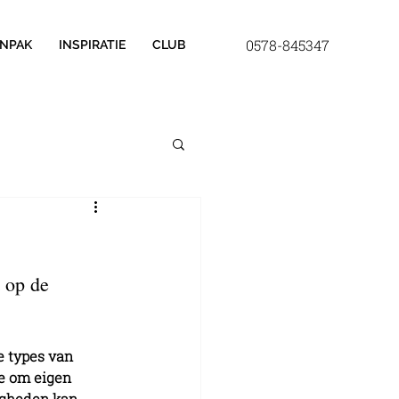
0578-845347
NPAK
INSPIRATIE
CLUB
t op de 
e types van 
je om eigen 
digheden kan 