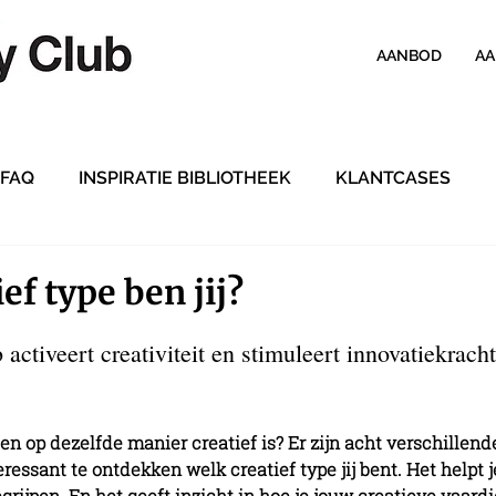
AANBOD
AA
 FAQ
INSPIRATIE BIBLIOTHEEK
KLANTCASES
ef type ben jij?
activeert creativiteit en stimuleert innovatiekrach
een op dezelfde manier creatief is? Er zijn acht verschillend
teressant te ontdekken welk creatief type jij bent. Het helpt 
begrijpen. En het geeft inzicht in hoe je jouw creatieve vaar