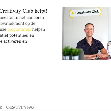
Creativity Club helpt!
 meester in het aanboren 
novatiekracht op de 
Onze 
programma’s
 helpen 
ief potentieel en 
e activeren en 
EK
CREATIVITY FAQ