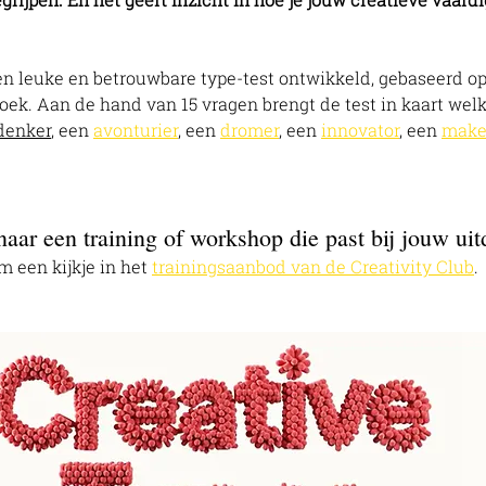
en leuke en betrouwbare type-test ontwikkeld, gebaseerd op
k. Aan de hand van 15 vragen brengt de test in kaart welk c
denker
, een 
avonturier
, een 
dromer
, een 
innovator
, een 
make
aar een training of workshop die past bij jouw uit
 een kijkje in het 
trainingsaanbod van de Creativity Club
.